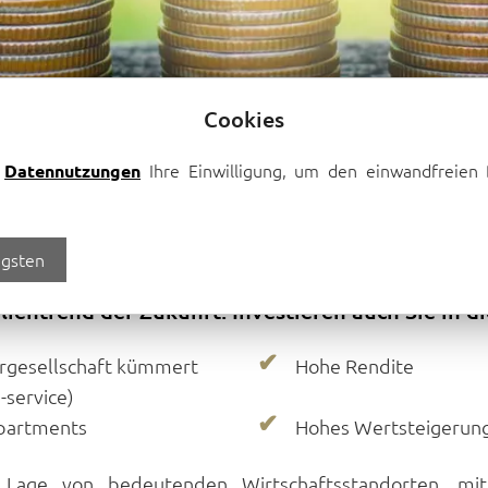
Cookies
e
Ihre Einwilligung, um den einwandfreien 
Datennutzungen
-Immobilien für Kapitalanlagen & priva
igsten
ndite-Immobilien mit Potenzial zur langfristi
lientrend der Zukunft. Investieren auch Sie in
ergesellschaft kümmert
Hohe Rendite
-service)
Apartments
Hohes Wertsteigerung
er Lage von bedeutenden Wirtschaftsstandorten, mi