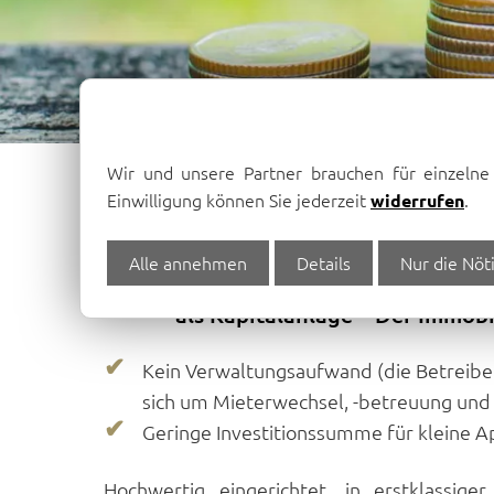
Wir und unsere Partner brauchen für einzeln
Einwilligung können Sie jederzeit
.
widerrufen
Investment
Alle annehmen
Details
Nur die Nöt
Beratung und Vermittlung rund um Re
als Kapitalanlage – Der Immobi
Kein Verwaltungsaufwand (die Betreib
sich um Mieterwechsel, -betreuung und 
Geringe Investitionssumme für kleine 
Hochwertig eingerichtet, in erstklassig