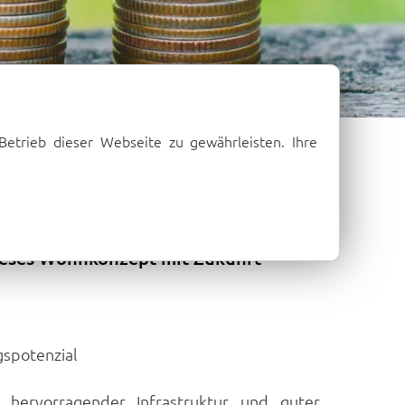
Betrieb dieser Webseite zu gewährleisten. Ihre
te Vorsorge
gen Wertsteigerung. Micro-Apartments
 dieses Wohnkonzept mit Zukunft
spotenzial
t hervorragender Infrastruktur und guter