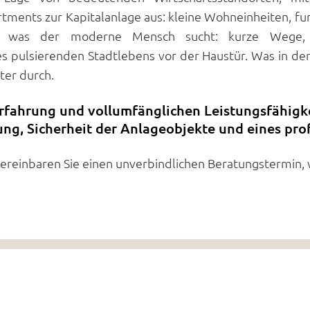
ments zur Kapitalanlage aus: kleine Wohneinheiten, fun
n, was der moderne Mensch sucht: kurze Wege, ei
 pulsierenden Stadtlebens vor der Haustür. Was in d
ter durch.
 Erfahrung und vollumfänglichen Leistungsfähigk
tung, Sicherheit der Anlageobjekte und eines p
ereinbaren Sie einen unverbindlichen Beratungstermin, wi
Kontakt
+49 160 94650612
il: