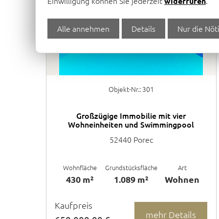
Einwilligung können Sie jederzeit
.
widerrufen
Alle annehmen
Details
Nur die Nöt
Objekt-Nr.: 301
Großzügige Immobilie mit vier
Wohneinheiten und Swimmingpool
52440 Porec
Wohnfläche
Grundstücksfläche
Art
430 m²
1.089 m²
Wohnen
Kaufpreis
mehr Details