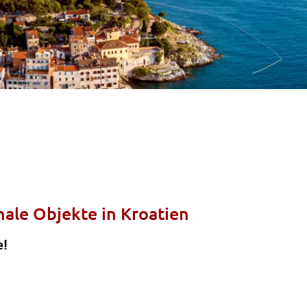
nale Objekte in Kroatien
e!